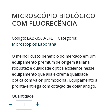
MICROSCÓPIOS NIKON
MICROSCÓPIO BIOLÓGICO
EQUIPAMENTOS ANALÍTICOS
COM FLUORECÊNCIA
LISTA DE EQUIPAMENTOS
Código: LAB-3500-EFL
Categoria:
Microscópios Laborana
MICRÓTOMOS
O melhor custo benefício do mercado em um
MODELOS ANATÔMICOS
equipamento premium de origem italiana,
robustez e qualidade óptica excelente nesse
equipamento que alia extrema qualidade
VIDRO ESPIÃO
óptica com valor promocional. Equipamento à
pronta-entrega com cotação de dolár antigo.
ACESSÓRIOS PARA MICROSCÓPIOS
Quantidade:
MICROSCÓPIOS COM CÂMERA