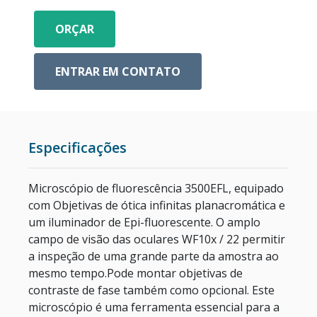
ESTUFAS
ORÇAR
RETÍCULOS DE MICROSCÓPIO
ENTRAR EM CONTATO
CÂMERA PARA MICROSCÓPIO
METALOGRAFIA
Especificações
MICROSCÓPIO COM CONTRASTE DE FASE
Microscópio de fluorescência 3500EFL, equipado
com Objetivas de ótica infinitas planacromática e
CENTRÍFUGAS PARA LABORATÓRIO
um iluminador de Epi-fluorescente. O amplo
campo de visão das oculares WF10x / 22 permitir
a inspeção de uma grande parte da amostra ao
mesmo tempo.Pode montar objetivas de
contraste de fase também como opcional. Este
microscópio é uma ferramenta essencial para a