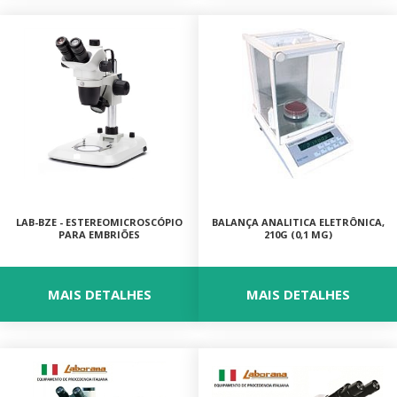
MICROSCÓPIOS NIKON
EQUIPAMENTOS ANALÍTICOS
LISTA DE EQUIPAMENTOS
MICRÓTOMOS
MODELOS ANATÔMICOS
LAB-BZE - ESTEREOMICROSCÓPIO
BALANÇA ANALITICA ELETRÔNICA,
PARA EMBRIÕES
210G (0,1 MG)
VIDRO ESPIÃO
MAIS DETALHES
MAIS DETALHES
ACESSÓRIOS PARA MICROSCÓPIOS
MICROSCÓPIOS COM CÂMERA