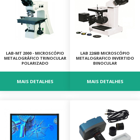
ESTUFAS
RETÍCULOS DE MICROSCÓPIO
CÂMERA PARA MICROSCÓPIO
LAB-MT 2000 - MICROSCÓPIO
LAB 226IB MICROSCÓPIO
METALOGRÁFICO TRINOCULAR
METALOGRAFICO INVERTIDO
METALOGRAFIA
POLARIZADO
BINOCULAR
MICROSCÓPIO COM CONTRASTE DE FASE
MAIS DETALHES
MAIS DETALHES
CENTRÍFUGAS PARA LABORATÓRIO