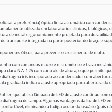
solicitar a preferência) óptica finita acromático com conden
 amplamente utilizado em laboratórios clínicos, biológicos, d
rutura de metal ergonomicamente projetada para durabilidade
a de transporte integrada na parte posterior do braço e su
ponentes óticos, para prevenir o crescimento de mofo.
mpenho com comandos macro e micrométrico e trava mecânica
o claro N.A. 1.25 com controle de altura, o que permite qu
e diafragma íris incorporado ao condensador com abertura a
ala graduada indica o ajuste apropriado para abertura do d
öhler, que utiliza lâmpada de LED de ajuste contínuo com c
 o diafragma de campo. Algumas vantagens da luz de LED em 
onfortável, eliminando a fadiga ocular do usuário (pois nã