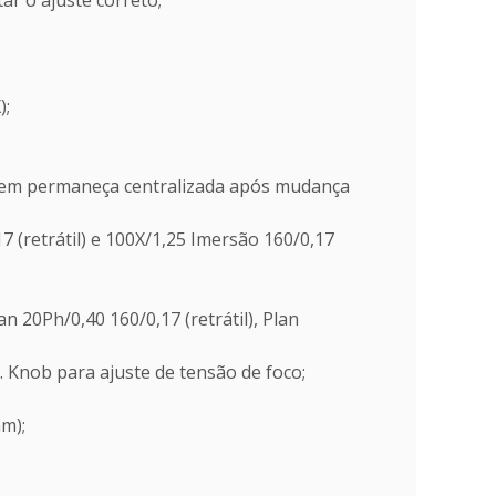
tar o ajuste correto;
);
agem permaneça centralizada após mudança
7 (retrátil) e 100X/1,25 Imersão 160/0,17
n 20Ph/0,40 160/0,17 (retrátil), Plan
 Knob para ajuste de tensão de foco;
mm);