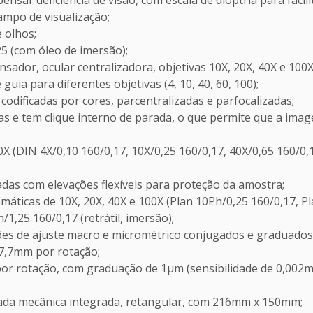
ensar deficiência de visão, com escala de dioptria para facili
mpo de visualização;
 olhos;
5 (com óleo de imersão);
sador, ocular centralizadora, objetivas 10X, 20X, 40X e 100X
ia para diferentes objetivas (4, 10, 40, 60, 100);
codificadas por cores, parcentralizadas e parfocalizadas;
as e tem clique interno de parada, o que permite que a im
0X (DIN 4X/0,10 160/0,17, 10X/0,25 160/0,17, 40X/0,65 160/0,1
adas com elevações flexíveis para proteção da amostra;
máticas de 10X, 20X, 40X e 100X (Plan 10Ph/0,25 160/0,17, Pla
/1,25 160/0,17 (retrátil, imersão);
ões de ajuste macro e micrométrico conjugados e graduados.
37,7mm por rotação;
 por rotação, com graduação de 1µm (sensibilidade de 0,002
ada mecânica integrada, retangular, com 216mm x 150mm;