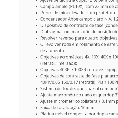
Ajuste de dioptria duplo (± 5) para comp
Campo amplo (PL10X), com 22 mm de ca
Ponto de mira elevado, com protetor de
Condensador Abbe campo claro N.A. 1.2
Dispositivo de contraste de fase (conden
Diafragma com marcação de posição de gu
Revólver reverso para quatro objetivas 
O revólver roda em rolamento de esfer
de aumento;
Objetivas acromáticas 4X, 10X, 40X e 10
(retrátil, imersão));
Objetivas 40XR e 100XR retráteis equip
Objetivas de contraste de fase planacro
40Ph/0,65 160/0,17 (retrátil), Plan 100Ph
Sistema de focalização coaxial com bot
Ajuste macrométrico (lado esquerdo): 
Ajuste micrométrico (bilateral): 0,1mm
Faixa de focalização: 16mm;
Platina móvel composta por dupla cam