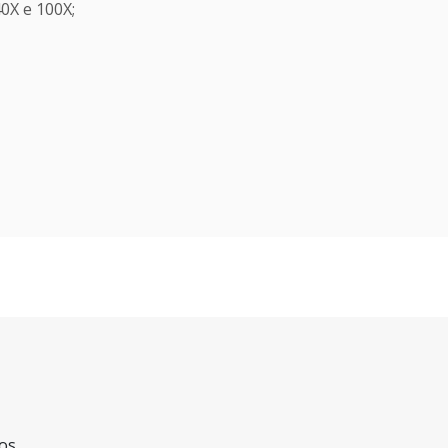
40X e 100X;
os