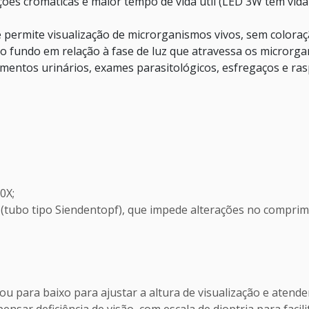
ações cromáticas e maior tempo de vida útil (LED 3W tem vida
e permite visualização de microrganismos vivos, sem coloraç
o fundo em relação à fase de luz que atravessa os microrga
edimentos urinários, exames parasitológicos, esfregaços e 
0X;
ão (tubo tipo Siendentopf), que impede alterações no compri
ou para baixo para ajustar a altura de visualização e atende