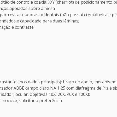
tão de controle coaxial X/Y (charriot) de posicionamento b
ços apoiados sobre a mesa;
ara evitar quebras acidentais (não possui cremalheira e pi
dondados e capacidade para duas lâminas;
ação e contraste;
onstantes nos dados principais): braço de apoio, mecanismo 
ensador ABBE campo claro NA 1,25 com diafragma de íris e si
sador, ocular, objetivas 10X, 20X, 40X e 100X);
inocular; solicitar a preferência.