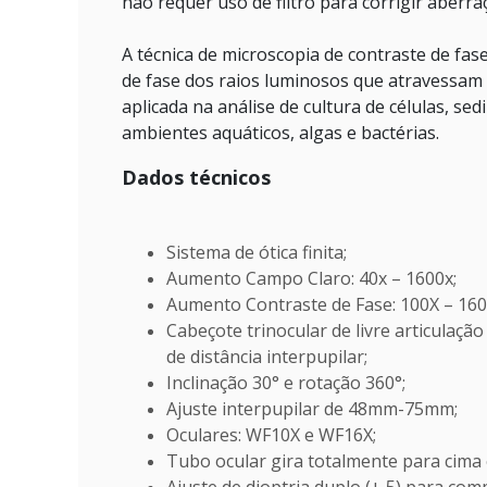
não requer uso de filtro para corrigir aberr
A técnica de microscopia de contraste de fas
de fase dos raios luminosos que atravessam 
aplicada na análise de cultura de células, s
ambientes aquáticos, algas e bactérias.
Dados técnicos
Sistema de ótica finita;
Aumento Campo Claro: 40x – 1600x;
Aumento Contraste de Fase: 100X – 160
Cabeçote trinocular de livre articulaç
de distância interpupilar;
Inclinação 30° e rotação 360°;
Ajuste interpupilar de 48mm-75mm;
Oculares: WF10X e WF16X;
Tubo ocular gira totalmente para cima 