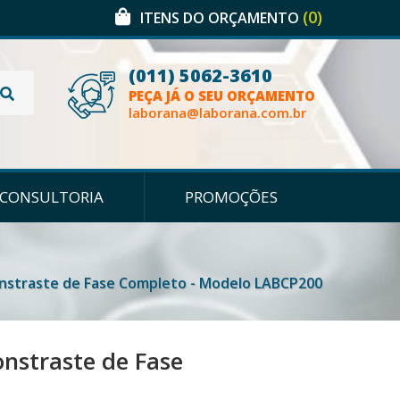
(0)
ITENS DO ORÇAMENTO
(011) 5062-3610
PEÇA JÁ O SEU ORÇAMENTO
laborana@laborana.com.br
CONSULTORIA
PROMOÇÕES
onstraste de Fase Completo - Modelo LABCP200
nstraste de Fase