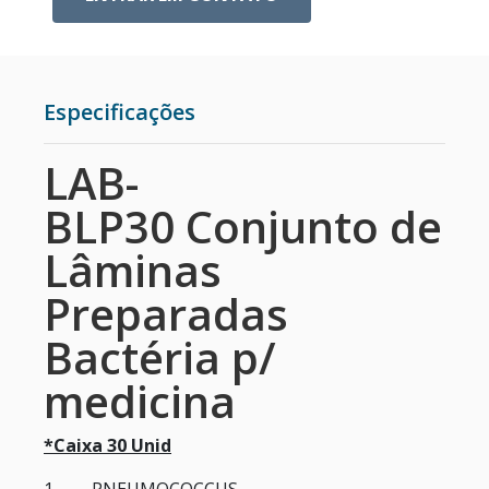
ESTUFAS
RETÍCULOS DE MICROSCÓPIO
Especificações
CÂMERA PARA MICROSCÓPIO
LAB-
BLP30 Conjunto de
METALOGRAFIA
Lâminas
MICROSCÓPIO COM CONTRASTE DE FASE
Preparadas
Bactéria p/
CENTRÍFUGAS PARA LABORATÓRIO
medicina
*Caixa 30 Unid