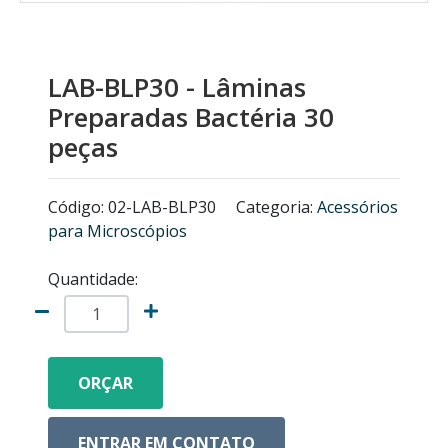
MICROSCÓPIOS NIKON
EQUIPAMENTOS ANALÍTICOS
LAB-BLP30 - Lâminas
Preparadas Bactéria 30
LISTA DE EQUIPAMENTOS
peças
MICRÓTOMOS
Código: 02-LAB-BLP30
Categoria:
Acessórios
para Microscópios
MODELOS ANATÔMICOS
Quantidade:
VIDRO ESPIÃO
ACESSÓRIOS PARA MICROSCÓPIOS
ORÇAR
MICROSCÓPIOS COM CÂMERA
ENTRAR EM CONTATO