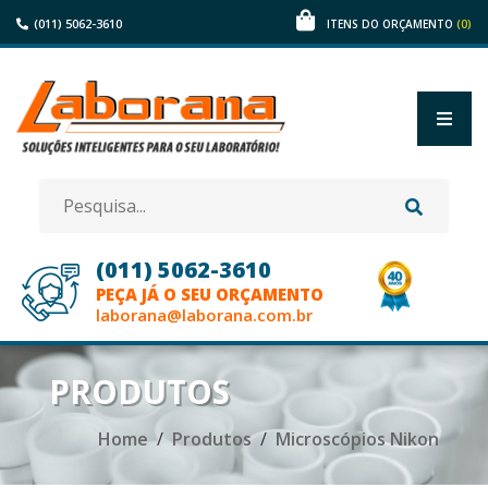
(011) 5062-3610
(0)
ITENS DO ORÇAMENTO
(011) 5062-3610
PEÇA JÁ O SEU ORÇAMENTO
laborana@laborana.com.br
HOME
PRODUTOS
EMPRESA
Home
Produtos
Microscópios Nikon