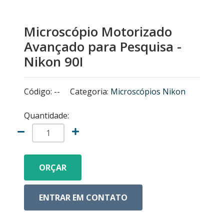
MICROSCÓPIOS NIKON
Microscópio Motorizado
EQUIPAMENTOS ANALÍTICOS
Avançado para Pesquisa -
Nikon 90I
LISTA DE EQUIPAMENTOS
Código: --
Categoria:
Microscópios Nikon
MICRÓTOMOS
Quantidade:
MODELOS ANATÔMICOS
VIDRO ESPIÃO
ORÇAR
ACESSÓRIOS PARA MICROSCÓPIOS
ENTRAR EM CONTATO
MICROSCÓPIOS COM CÂMERA