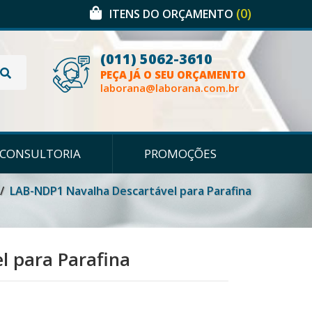
(0)
ITENS DO ORÇAMENTO
(011) 5062-3610
PEÇA JÁ O SEU ORÇAMENTO
laborana@laborana.com.br
CONSULTORIA
PROMOÇÕES
LAB-NDP1 Navalha Descartável para Parafina
 para Parafina