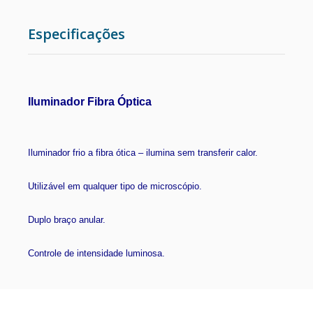
ESTUFAS
Especificações
RETÍCULOS DE MICROSCÓPIO
CÂMERA PARA MICROSCÓPIO
Iluminador Fibra Óptica
METALOGRAFIA
Iluminador frio a fibra ótica – ilumina sem transferir calor.
MICROSCÓPIO COM CONTRASTE DE FASE
Utilizável em qualquer tipo de microscópio.
CENTRÍFUGAS PARA LABORATÓRIO
Duplo braço anular.
Controle de intensidade luminosa.