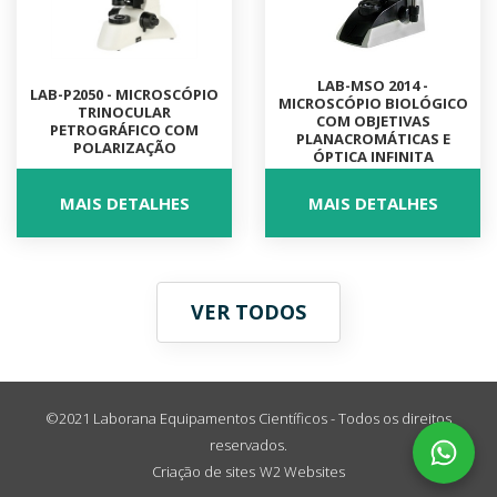
LAB-MSO 2014 -
LAB-P2050 - MICROSCÓPIO
MICROSCÓPIO BIOLÓGICO
TRINOCULAR
COM OBJETIVAS
PETROGRÁFICO COM
PLANACROMÁTICAS E
POLARIZAÇÃO
ÓPTICA INFINITA
MAIS DETALHES
MAIS DETALHES
VER TODOS
©2021 Laborana Equipamentos Científicos - Todos os direitos
reservados.
Criação de sites
W2 Websites