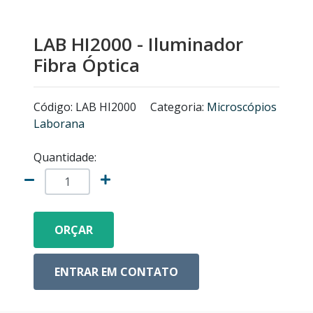
MICROSCÓPIOS NIKON
LAB HI2000 - Iluminador
EQUIPAMENTOS ANALÍTICOS
Fibra Óptica
LISTA DE EQUIPAMENTOS
Código: LAB HI2000
Categoria:
Microscópios
Laborana
MICRÓTOMOS
Quantidade:
MODELOS ANATÔMICOS
VIDRO ESPIÃO
ORÇAR
ACESSÓRIOS PARA MICROSCÓPIOS
ENTRAR EM CONTATO
MICROSCÓPIOS COM CÂMERA