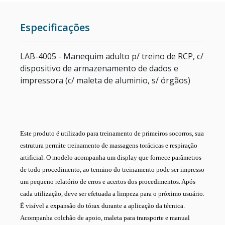
ESTUFAS
Especificações
RETÍCULOS DE MICROSCÓPIO
LAB-4005
- Manequim adulto p/ treino de RCP, c/
dispositivo de armazenamento de dados e
CÂMERA PARA MICROSCÓPIO
impressora (c/ maleta de aluminio, s/ órgãos)
METALOGRAFIA
MICROSCÓPIO COM CONTRASTE DE FASE
Este produto é utilizado para treinamento de primeiros socorros, sua
estrutura permite treinamento de massagens torácicas e respiração
CENTRÍFUGAS PARA LABORATÓRIO
artificial. O modelo acompanha um display que fornece parâmetros
de todo procedimento, ao termino do treinamento pode ser impresso
um pequeno relatório de erros e acertos dos procedimentos. Após
cada utilização, deve ser efetuada a limpeza para o próximo usuário.
È visível a expansão do tórax durante a aplicação da técnica.
Acompanha colchão de apoio, maleta para transporte e manual