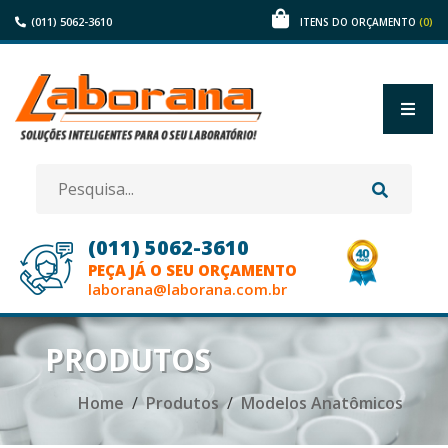
(011) 5062-3610
(0)
ITENS DO ORÇAMENTO
(011) 5062-3610
PEÇA JÁ O SEU ORÇAMENTO
laborana@laborana.com.br
HOME
PRODUTOS
EMPRESA
Home
Produtos
Modelos Anatômicos