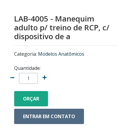
MICROSCÓPIOS NIKON
LAB-4005 - Manequim
EQUIPAMENTOS ANALÍTICOS
adulto p/ treino de RCP, c/
dispositivo de a
LISTA DE EQUIPAMENTOS
Categoria:
Modelos Anatômicos
MICRÓTOMOS
Quantidade:
MODELOS ANATÔMICOS
VIDRO ESPIÃO
ORÇAR
ACESSÓRIOS PARA MICROSCÓPIOS
ENTRAR EM CONTATO
MICROSCÓPIOS COM CÂMERA