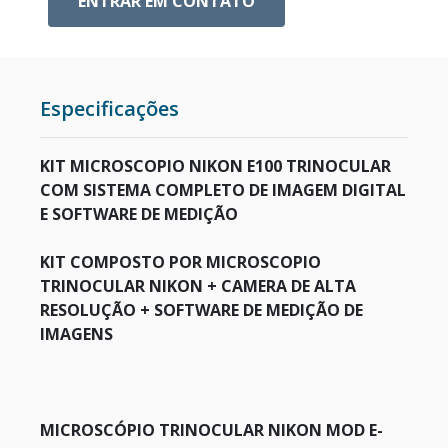
ENTRAR EM CONTATO
ESTUFAS
RETÍCULOS DE MICROSCÓPIO
Especificações
CÂMERA PARA MICROSCÓPIO
KIT MICROSCOPIO NIKON E100 TRINOCULAR
COM SISTEMA COMPLETO DE IMAGEM DIGITAL
METALOGRAFIA
E SOFTWARE DE MEDIÇÃO
MICROSCÓPIO COM CONTRASTE DE FASE
KIT COMPOSTO POR MICROSCOPIO
TRINOCULAR NIKON + CAMERA DE ALTA
RESOLUÇÃO + SOFTWARE DE MEDIÇÃO DE
CENTRÍFUGAS PARA LABORATÓRIO
IMAGENS
MICROSCÓPIO TRINOCULAR NIKON MOD E-