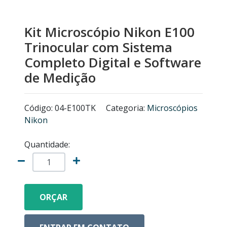
MICROSCÓPIOS NIKON
Kit Microscópio Nikon E100
EQUIPAMENTOS ANALÍTICOS
Trinocular com Sistema
Completo Digital e Software
LISTA DE EQUIPAMENTOS
de Medição
MICRÓTOMOS
Código: 04-E100TK
Categoria:
Microscópios
Nikon
MODELOS ANATÔMICOS
Quantidade:
VIDRO ESPIÃO
ACESSÓRIOS PARA MICROSCÓPIOS
ORÇAR
MICROSCÓPIOS COM CÂMERA