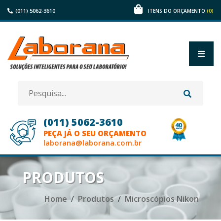
(011) 5062-3610
(0)
ITENS DO ORÇAMENTO
(011) 5062-3610
PEÇA JÁ O SEU ORÇAMENTO
laborana@laborana.com.br
HOME
PRODUTOS
EMPRESA
Home
Produtos
Microscópios Nikon