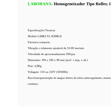
LABORANA
- Homogeneizador Tipo Roller, 1
Especificações Técnicas
Modelo LABKJ-YL-KJMR-II
Estrutura compacta.
Vibração e rolamento ajustável de 10-80 tms/min.
Velocidade de aproximadamente 200rpm.
Dimensões: 394 x 266 x 98 mm (prof. x larg. x alt.).
Peso: 4,8Kg
Voltagem: 110 ou 220V (50/60Hz)
Para homogeneização de sangue dentro de tubos anticoagulantes, mistura
contínuo.