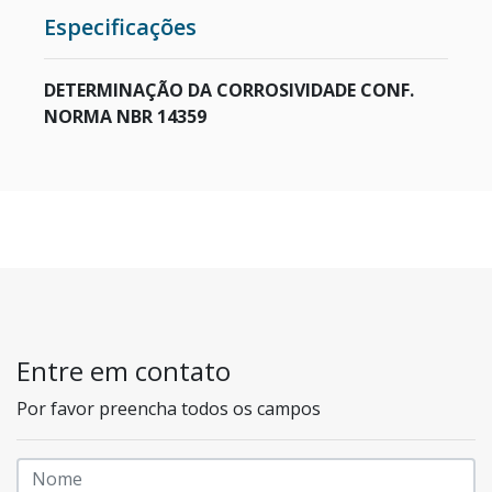
Especificações
ESTUFAS
DETERMINAÇÃO DA CORROSIVIDADE CONF.
RETÍCULOS DE MICROSCÓPIO
NORMA NBR 14359
CÂMERA PARA MICROSCÓPIO
METALOGRAFIA
MICROSCÓPIO COM CONTRASTE DE FASE
CENTRÍFUGAS PARA LABORATÓRIO
Entre em contato
Por favor preencha todos os campos