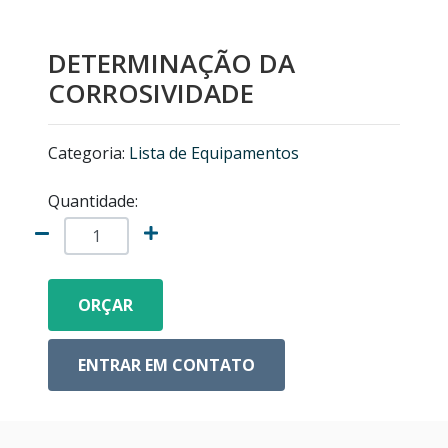
MICROSCÓPIOS NIKON
DETERMINAÇÃO DA
EQUIPAMENTOS ANALÍTICOS
CORROSIVIDADE
LISTA DE EQUIPAMENTOS
Categoria:
Lista de Equipamentos
MICRÓTOMOS
Quantidade:
MODELOS ANATÔMICOS
VIDRO ESPIÃO
ORÇAR
ACESSÓRIOS PARA MICROSCÓPIOS
ENTRAR EM CONTATO
MICROSCÓPIOS COM CÂMERA