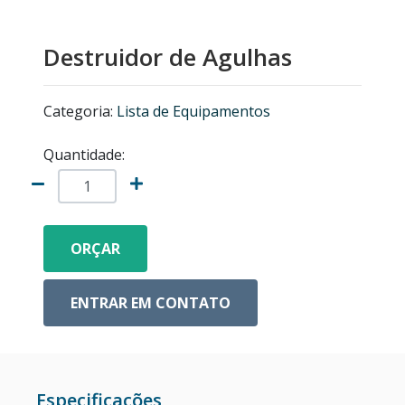
MICROSCÓPIOS NIKON
Destruidor de Agulhas
EQUIPAMENTOS ANALÍTICOS
Categoria:
Lista de Equipamentos
LISTA DE EQUIPAMENTOS
Quantidade:
MICRÓTOMOS
MODELOS ANATÔMICOS
ORÇAR
VIDRO ESPIÃO
ENTRAR EM CONTATO
ACESSÓRIOS PARA MICROSCÓPIOS
MICROSCÓPIOS COM CÂMERA
Especificações