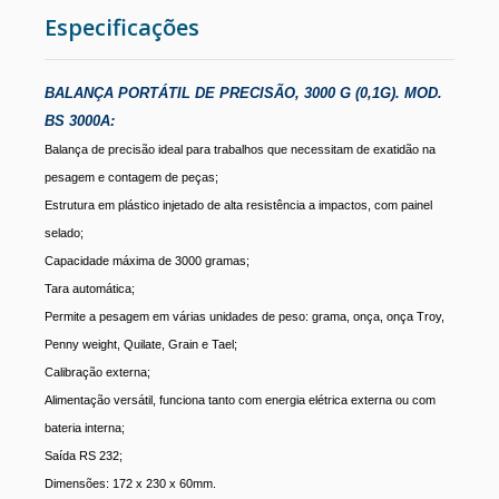
Especificações
ESTUFAS
RETÍCULOS DE MICROSCÓPIO
BALANÇA PORTÁTIL DE PRECISÃO, 3000 G (0,1G). MOD.
BS 3000A:
Balança de precisão ideal para trabalhos que necessitam de exatidão na
CÂMERA PARA MICROSCÓPIO
pesagem e contagem de peças;
Estrutura em plástico injetado de alta resistência a impactos, com painel
METALOGRAFIA
selado;
Capacidade máxima de 3000 gramas;
MICROSCÓPIO COM CONTRASTE DE FASE
Tara automática;
Permite a pesagem em várias unidades de peso: grama, onça, onça Troy,
CENTRÍFUGAS PARA LABORATÓRIO
Penny weight, Quilate, Grain e Tael;
Calibração externa;
Alimentação versátil, funciona tanto com energia elétrica externa ou com
bateria interna;
Saída RS 232;
Dimensões: 172 x 230 x 60mm.