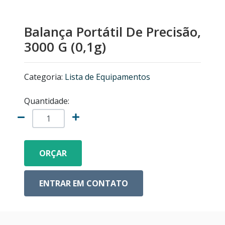
MICROSCÓPIOS NIKON
Balança Portátil De Precisão,
EQUIPAMENTOS ANALÍTICOS
3000 G (0,1g)
LISTA DE EQUIPAMENTOS
Categoria:
Lista de Equipamentos
MICRÓTOMOS
Quantidade:
MODELOS ANATÔMICOS
VIDRO ESPIÃO
ORÇAR
ACESSÓRIOS PARA MICROSCÓPIOS
ENTRAR EM CONTATO
MICROSCÓPIOS COM CÂMERA